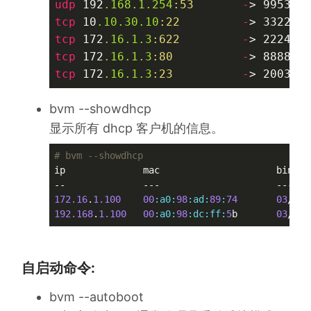
udp
 192
.168
.1
.254
:53
-
> 9953 
a
tcp
 10
.10
.30
.10
:22
-
> 3322 
g
tcp
 172
.16
.1
.3
:622
-
> 2224 
f
tcp
 172
.16
.1
.3
:80
-
> 8888 
f
tcp
 172
.16
.1
.3
:23
-
> 2003 
f
bvm --showdhcp
显示所有 dhcp 客户机的信息。
# bvm --showdhcp
ip              mac                     bind_t
172.16
.
1.100
00
:a0
:
98
:ad
:
89
:
74
03
/
26
 
192.168
.
1.100
00
:a0
:
98
:dc
:ff
:
5
b       
03
/
26
 
自启动命令:
bvm --autoboot