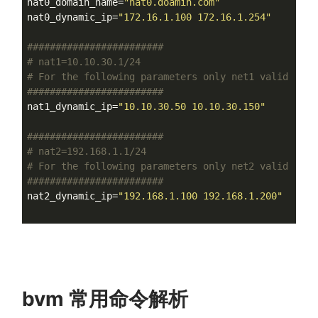
nat0_domain_name=
"nat0.doamin.com"
nat0_dynamic_ip=
"172.16.1.100 172.16.1.254"
######
######
######
######
# nat1=10.10.30.1/24
# For the following parameters only net1 valid
######
######
######
######
nat1_dynamic_ip=
"10.10.30.50 10.10.30.150"
######
######
######
######
# nat2=192.168.1.1/24
# For the following parameters only net2 valid
######
######
######
######
nat2_dynamic_ip=
"192.168.1.100 192.168.1.200"
bvm 常用命令解析