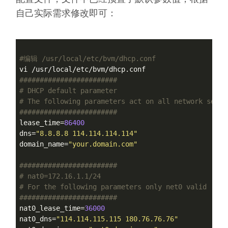
自己实际需求修改即可：
#编辑 /usr/local/etc/bvm/dhcp.conf
######
######
######
######
# DHCP default parameter
# The following parameters act on all network segme
######
######
######
######
lease_time=
86400
dns=
"8.8.8.8 114.114.114.114"
domain_name=
"your.domain.com"
######
######
######
######
# nat0=172.16.1.1/24
# For the following parameters only net0 valid
######
######
######
######
nat0_lease_time=
36000
nat0_dns=
"114.114.115.115 180.76.76.76"