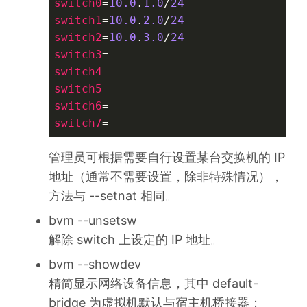
switch0
=
10.0
.
1.0
/
24
switch1
=
10.0
.
2.0
/
24
switch2
=
10.0
.
3.0
/
24
switch3
switch4
switch5
switch6
switch7
管理员可根据需要自行设置某台交换机的 IP
地址（通常不需要设置，除非特殊情况），
方法与 --setnat 相同。
bvm --unsetsw
解除 switch 上设定的 IP 地址。
bvm --showdev
精简显示网络设备信息，其中 default-
bridge 为虚拟机默认与宿主机桥接器；