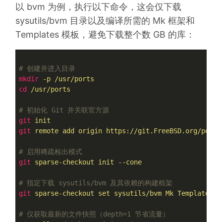
以 bvm 为例，执行以下命令，这会仅下载
sysutils/bvm 目录以及编译所需的 Mk 框架和
Templates 模板，避免下载整个数 GB 的库：
# 创建并进入目录
mkdir
-p /usr/ports
cd
/usr/ports
# 初始化 Git 并关联官方源
git
init
git
remote add origin https://git.FreeBSD.org/ports
# 启用稀疏检出模式
git
sparse-checkout init --cone
# 指定下载 sysutils/bvm 及其依赖的构建框架
git
sparse-checkout set sysutils/bvm Mk Templates
# 仅获取最新的文件快照（depth=1 节省流量）