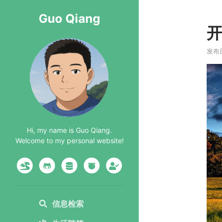
Guo Qiang
开
发布日
Hi, my name is Guo Qiang.
Welcome to my personal website!
信息检索