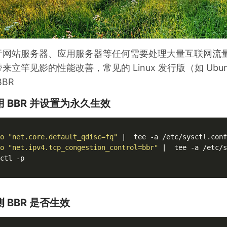
于网站服务器、应用服务器等任何需要处理大量互联网流量的 L
来立竿见影的性能改善，常见的 Linux 发行版（如 Ubuntu
BBR
用 BBR 并设置为永久生效
o
"net.core.default_qdisc=fq"
o
"net.ipv4.tcp_congestion_control=bbr"
 |  tee -a /etc/s
ctl -p

 BBR 是否生效