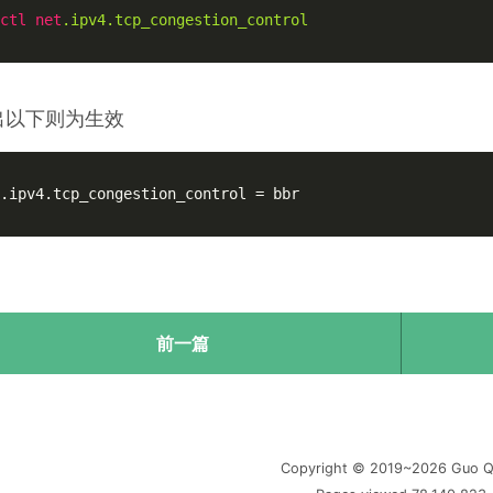
ctl
net
.ipv4
.tcp_congestion_control
出以下则为生效
.ipv4.tcp_congestion_control = bbr

前一篇
Copyright © 2019~2026 Guo Q